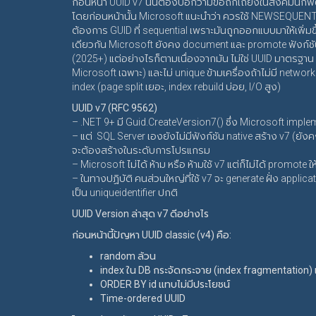
ก่อนหน้า UUID v7 นั้นต้องบอกว่ามีข้อถกเถียงในสังคมนัก
โดยก่อนหน้านั้น Microsoft แนะนำว่า ควรใช้ NEWSEQUENTIALI
ต้องการ GUID ที่ sequential เพราะมันถูกออกแบบมาให้เพิ่ม
เดียวกัน Microsoft ยังคง document และ promote ฟังก์ชันน
(2025+) แต่อย่างไรก็ตามเนื่องจากมัน ไม่ใช่ UUID มาตรฐาน 
Microsoft เฉพาะ) และไม่ unique ข้ามเครื่องถ้าไม่มี networ
index (page split เยอะ, index rebuild บ่อย, I/O สูง)
UUID v7 (RFC 9562)
– .NET 9+ มี Guid.CreateVersion7() ซึ่ง Microsoft imp
– แต่ SQL Server เองยังไม่มีฟังก์ชัน native สร้าง v7 (ย
จะต้องสร้างในระดับการโปรแกรม
– Microsoft ไม่ได้ ห้าม หรือ ห้ามใช้ v7 แต่ก็ไม่ได้ prom
– ในทางปฏิบัติ คนส่วนใหญ่ที่ใช้ v7 จะ generate ฝั่ง applicat
เป็น uniqueidentifier ปกติ
UUID Version ล่าสุด v7 ดีอย่างไร
ก่อนหน้านี้ปัญหา UUID classic (v4) คือ:
random ล้วน
index ใน DB กระจัดกระจาย (index fragmentation) 
ORDER BY id แทบไม่มีประโยชน์
Time-ordered UUID