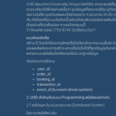
UUID ย่อมาจาก Universally Unique Identifier อาจจะแปลเป็นไท
อาจจะเรียกได้อีกอย่างหนึ่งว่า ชุดข้อมูลที่สามารถใช้ระบุต
เพราะมันคือ ชุดตัวเลขและตัวอักษรยาว ๆ ประมาณ 36 ตัว (รว
กัน กับใครหรือระบบในโลกนี้ แม้จะมีคอมพิวเตอร์หลายพันล้
ตัวอย่างที่เราเห็นบ่อย ๆ จะหน้าตาแบบนี้:
019bea4b-6dde-7750-8194-2b38e0cc0a1f
แนวคิดหลักคือ
สร้าง ID โดยไม่ต้องถามใครหรือไม่ต้องอิงจากระบบอื่นใด ไ
และผลลัพธ์ของการสร้าง แทบเป็นไปไม่ได้ที่ชุดข้อมูลดังกล่
หลายระบบสมัยใหม่ไม่เพียงแต่ในระบบฐานข้อมูล
ตัวอย่างการใช้งาน:
user_id
order_id
booking_id
transaction_id
event_id (ใน event-driven system)
2. UUID สำคัญกับระบบ Programming สมัยใหม่อย่างไร
2.1 แก้ปัญหา ใน ระบบกระจาย (Distributed System)
ในระบบสมัยใหม่ เช่น: