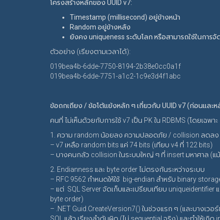
โครงสร้างหลักของ UUID v7:
Timestamp (millisecond) อยู่ข้างหน้า
Random อยู่ข้างหลัง
ยังคง uniqueness ระดับโลก หรือสามารถใช้ในการจัดเ
ตัวอย่าง (เรียงตามเวลาได้):
019bea4b-6dde-7750-8194-2b38e0cc0a1f
019bea4b-6dde-7751-a1c2-1c9e3d4f1abc
ข้อถกเถียง / ข้อโต้แย้งหลัก ๆ เกี่ยวกับ UUID v7 (ก่อนและ
คนที่ ไม่เห็นด้วยกับการใช้ v7 เป็น PK ใน RDBMS (โดยเฉพาะ
1. ความ random น้อยลง ความปลอดภัย / collision ลดลง เพ
– v7 เหลือ random bits แค่ 74 bits (เทียบ v4 ที่ 122 bits)
– บางคนกลัว collision ในระบบใหญ่ ๆ ที่ insert มหาศาล (
2. Endianness และ byte order ไม่ตรงกันระหว่างระบบ
– RFC 9562 กำหนดให้ใช้ big-endian สำหรับ binary stora
– แต่ SQL Server จัดเก็บและเปรียบเทียบ uniqueidentifier แ
byte order)
– .NET Guid.CreateVersion7() ในช่วงแรก ๆ (และบางเวอร์ชัน
SQL แล้ว เรียงลำดับผิด (ไม่ sequential จริง) และทำให้เกิด 