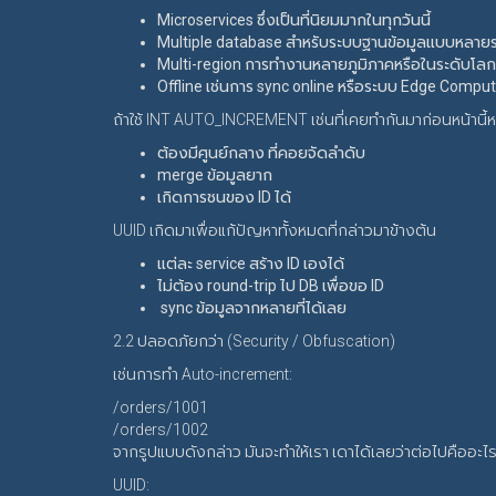
Microservices ซึ่งเป็นที่นิยมมากในทุกวันนี้
Multiple database สำหรับระบบฐานข้อมูลแบบหลายร
Multi-region การทำงานหลายภูมิภาคหรือในระดับโลก
Offline เช่นการ sync online หรือระบบ Edge Comput
ถ้าใช้ INT AUTO_INCREMENT เช่นที่เคยทำกันมาก่อนหน้านี้
ต้องมีศูนย์กลาง ที่คอยจัดลำดับ
merge ข้อมูลยาก
เกิดการชนของ ID ได้
UUID เกิดมาเพื่อแก้ปัญหาทั้งหมดที่กล่าวมาข้างต้น
แต่ละ service สร้าง ID เองได้
ไม่ต้อง round-trip ไป DB เพื่อขอ ID
sync ข้อมูลจากหลายที่ได้เลย
2.2 ปลอดภัยกว่า (Security / Obfuscation)
เช่นการทำ Auto-increment:
/orders/1001
/orders/1002
จากรูปแบบดังกล่าว มันจะทำให้เรา เดาได้เลยว่าต่อไปคืออะไ
UUID: