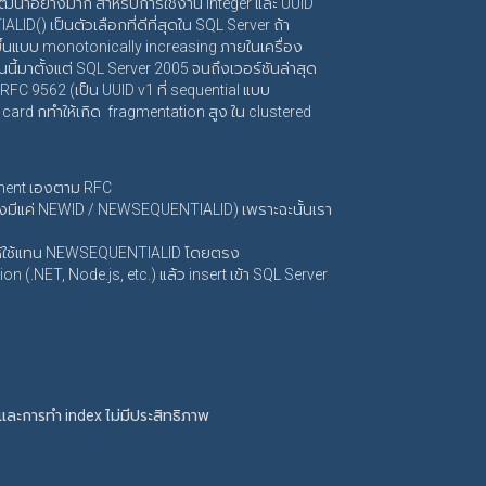
พัฒนาอย่างมาก สำหรับการใช้งาน integer และ UUID
D() เป็นตัวเลือกที่ดีที่สุดใน SQL Server ถ้า
ขึ้นแบบ monotonically increasing ภายในเครื่อง
ี้มาตั้งแต่ SQL Server 2005 จนถึงเวอร์ชันล่าสุด
RFC 9562 (เป็น UUID v1 ที่ sequential แบบ
k card กทำให้เกิด fragmentation สูง ใน clustered
lement เองตาม RFC
ังคงมีแค่ NEWID / NEWSEQUENTIALID) เพราะฉะนั้นเรา
ote ให้ใช้แทน NEWSEQUENTIALID โดยตรง
ion (.NET, Node.js, etc.) แล้ว insert เข้า SQL Server
และการทำ index ไม่มีประสิทธิภาพ