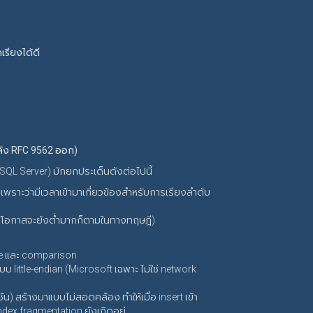
รียงได้ดี
หลัง RFC 9562 ออก)
 SQL Server) มักยกประเด็นดังต่อไปนี้
ราะว่ามีเวลาเข้ามาเกี่ยวข้องสำหรับการเรียงลำดับ
แม้โอกาสจะยังต่ำมากก็ตามในทางทฤษฎี)
ge และ comparison
บบ little-endian (Microsoft เฉพาะ ไม่ใช่ network
) สร้างมาแบบไม่สอดคล้อง ทำให้เมื่อ insert เข้า
index fragmentation ยังเกิดอยู่