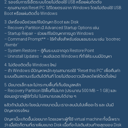
2. รองรับการรีเซ็ตระบบโดยไม่ต้องใช้ USB หรือแผ่นติดตั้ง
– คุณสามารถ Reset PC ได้โดยตรงจาก Windows โดยไม่ต้องใช้ USB
Boot หรือแผ่นติดตั้ง Windows
3. มีเครื่องมือช่วยแก้ไขปัญหา Boot และ Disk
– Recovery Partition มี Advanced Startup Options เช่น:
– Startup Repair – ช่วยแก้ไขปัญหาการบูต Windows
– Command Prompt** – ใช้คำสั่งสำหรับซ่อมแซมระบบ เช่น `bootrec
/fixmbr`
– System Restore – กู้คืนระบบจากจุด Restore Point
– Uninstall Updates – ลบอัปเดต Windows ที่ทำให้ระบบมีปัญหา
4. ไม่ต้องติดตั้ง Windows ใหม่
– ถ้า Windows มีปัญหาหนัก คุณสามารถใช้ “Reset this PC” เพื่อคืนค่า
ระบบเป็นสถานะเริ่มต้นได้ทันที โดยไม่ต้องดาวน์โหลดไฟล์ติดตั้งใหม่
5. มีขนาดเล็ก และไม่กระทบพื้นที่เก็บข้อมูลหลัก
– Recovery Partition ใช้พื้นที่ไม่มาก (ประมาณ 500 MB – 1 GB) และ
ซ่อนอยู่จากผู้ใช้ทั่วไป ไม่สามารถลบได้ง่าย ๆ
แล้วถ้ามันมีประโยชน์มากขนาดนั้น เราจะลบมันไปเพื่ออะไร และ มันมี
ปัญหาตรงไหน
ปัญหานี้จะเกิดขึ้นบ่อยมาก โดยเฉพาะผู้ที่ใช้ virtual machine ทั้งนี้เพราะ
ว่า เมื่อใดก็ตามที่เราเพิ่มขนาด Disk เนื้อที่จะไปเติมส่วนท้ายสุดของ Disk