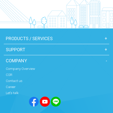
PRODUCTS / SERVICES
+
SUPPORT
+
COMPANY
-
Company Overview
CSR
Contact us
Career
Let's talk