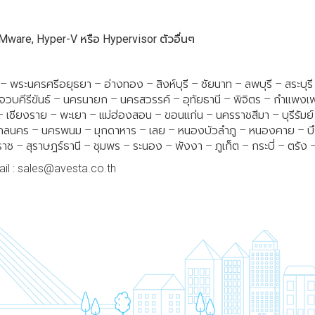
น VMware, Hyper-V หรือ Hypervisor ตัวอื่นๆ
– พระนครศรีอยุธยา – อ่างทอง – สิงห์บุรี – ชัยนาท – ลพบุรี – สระบุ
ะจวบคีรีขันธ์ – นครนายก – นครสวรรค์ – อุทัยธานี – พิจิตร – กำแพง
 – เชียงราย – พะเยา – แม่ฮ่องสอน – ขอนแก่น – นครราชสีมา – บุรีรัมย์
สกลนคร – นครพนม – มุกดาหาร – เลย – หนองบัวลำภู – หนองคาย – บึงกา
ราช – สุราษฎร์ธานี – ชุมพร – ระนอง – พังงา – ภูเก็ต – กระบี่ – ตรัง
il :
sales@avesta.co.th