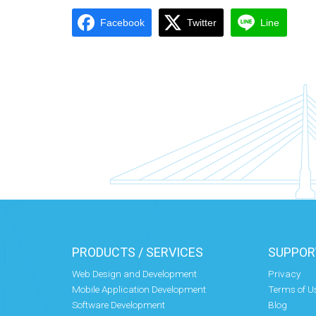
Facebook
Twitter
Line
PRODUCTS / SERVICES
SUPPOR
Web Design and Development
Privacy
Mobile Application Development
Terms of U
Software Development
Blog