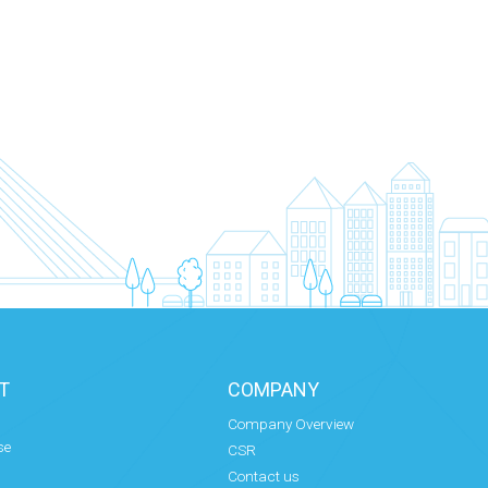
T
COMPANY
Company Overview
se
CSR
Contact us